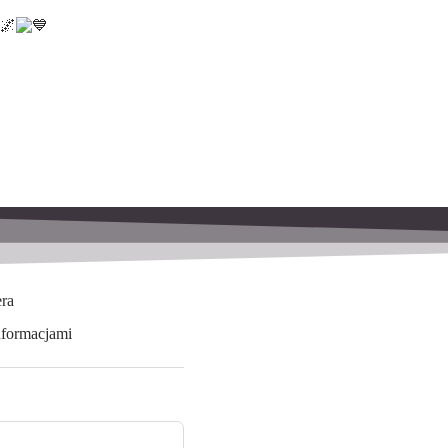
era
nformacjami