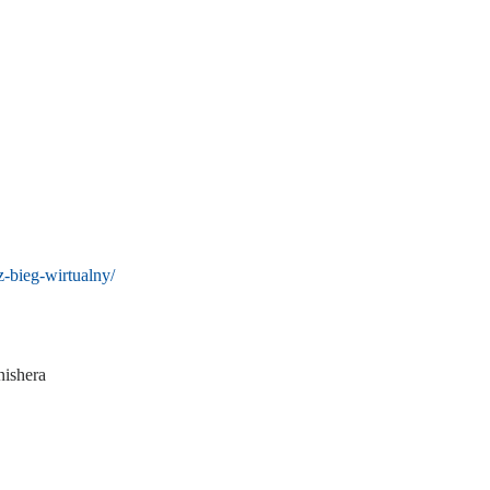
-bieg-wirtualny/
nishera