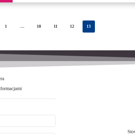
1
…
10
11
12
13
era
nformacjami
Sto