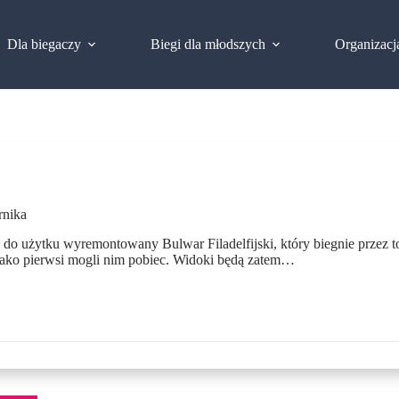
Dla biegaczy
Biegi dla młodszych
Organizacj
rnika
 użytku wyremontowany Bulwar Filadelfijski, który biegnie przez to
ako pierwsi mogli nim pobiec. Widoki będą zatem…